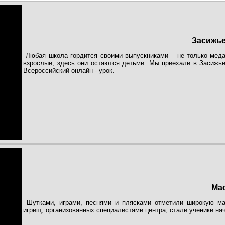
Засижье
Любая школа гордится своими выпускниками – не только медал
взрослые, здесь они остаются детьми. Мы приехали в Засижь
Всероссийский онлайн - урок.
Ма
Шутками, играми, песнями и плясками отметили широкую ма
игрищ, организованных специалистами центра, стали ученики на