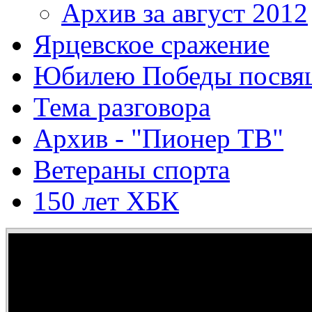
Архив за август 2012
Ярцевское сражение
Юбилею Победы посвя
Тема разговора
Архив - "Пионер ТВ"
Ветераны спорта
150 лет ХБК