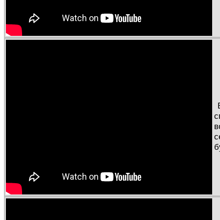
с
в
с
б