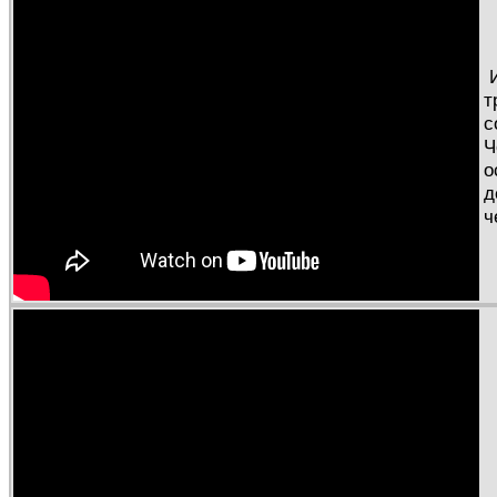
т
с
Ч
о
д
ч