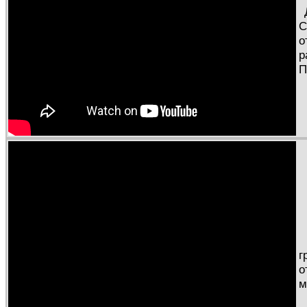
С
о
р
П
г
о
м