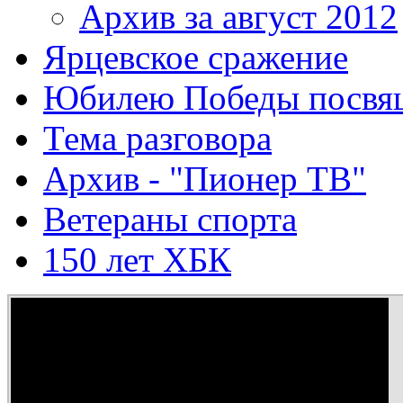
Архив за август 2012
Ярцевское сражение
Юбилею Победы посвя
Тема разговора
Архив - "Пионер ТВ"
Ветераны спорта
150 лет ХБК